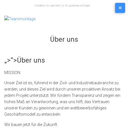
Skip
Credem în oameni și în puterea echipei.
to
content
Über uns
„>”>Über uns
MISSION
Unser Ziel ist es, führend in der Zivil- und Industriebaubranche zu
werden, und dieses Ziel wird durch unseren proaktiven Ansatz bei
jedem Projekt unterstützt. Wir fördern Transparenz und zeigen ein
hohes Maß an Verantwortung, was uns hilft, das Vertrauen
unserer Kunden zu gewinnen und ein wettbewerbsfähiges
Geschäftsmodell zu entwickeln.
Wir bauen jetzt für die Zukunft.