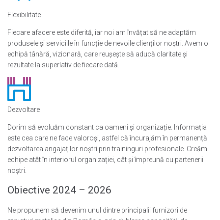
Flexibilitate
Fiecare afacere este diferită, iar noi am învățat să ne adaptăm
produsele și serviciile în funcție de nevoile clienților noștri. Avem o
echipă tânără, vizionară, care reușește să aducă claritate și
rezultate la superlativ de fiecare dată.
Dezvoltare
Dorim să evoluăm constant ca oameni și organizație. Informația
este cea care ne face valoroși, astfel că încurajăm în permanență
dezvoltarea angajaților noștri prin traininguri profesionale. Creăm
echipe atât în interiorul organizației, cât și împreună cu partenerii
noștri.
Obiective 2024 – 2026
Ne propunem să devenim unul dintre principalii furnizori de