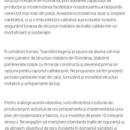
structuri metalice din România, prin dublarea capacității de
producție și modernizarea facilităților noastre pentru a răspunde
cererii tot mai mari din piață. Aceasta nu înseamnă doar o creștere
cantitativă, ci și o îmbunătățire calitativă a proceselor noastre,
asigurând livrarea de structuri metalice de înaltă calitate într-un
mod eficient și sustenabil.
În următorii trei ani, TeamMontage își propune să devină cel mai
mare uzinator de structuri metalice din România, stabilind
parteneriate solide cu firme de construcții și devenind prima lor
opțiune pentru raportul calitate-preț. Ne propunem să fim prezenți
pe toate șantierele mari din țară, furnizând și instalând structuri
metalice și echipamente de top.
Pentru a atinge aceste obiective, vom eficientiza costurile de
producție prin achiziția de noi echipamente și implementarea unui
plan de modernizare a fabricii, cu o investiție de peste 10 milioane
de euro. Ne angajăm să menținem standarde înalte de siguranță și
să atingem obiectivul de zero incidente în domeniul sănătății și