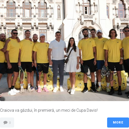
Craiova va găzdui, în premieră, un meci de Cupa Davis!
MORE
0