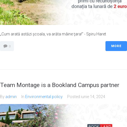
„Cum arată astăzi şcoala, va arăta mâine ţara!” - Spiru Haret
MORE
0
Team Montage is a Bookland Campus partner
By
admin
In
Environmental policy
Posted
iunie 14, 2024