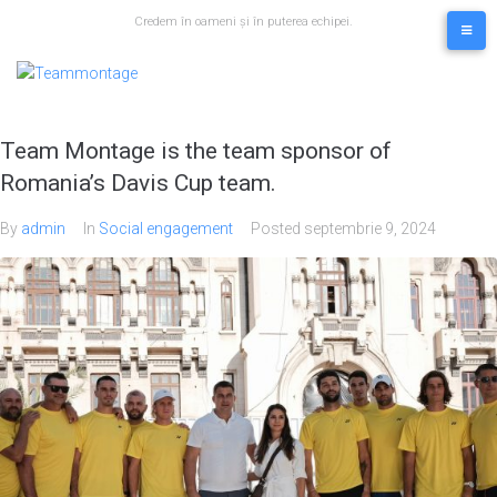
Skip
Credem în oameni și în puterea echipei.
to
content
Noutăți
Team Montage is the team sponsor of
Romania’s Davis Cup team.
By
admin
In
Social engagement
Posted
septembrie 9, 2024