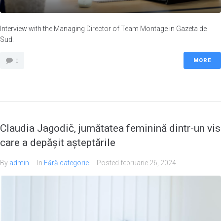
Interview with the Managing Director of Team Montage in Gazeta de
Sud.
MORE
0
Claudia Jagodič, jumătatea feminină dintr-un vis
care a depăşit aşteptările
By
admin
In
Fără categorie
Posted
februarie 26, 2024