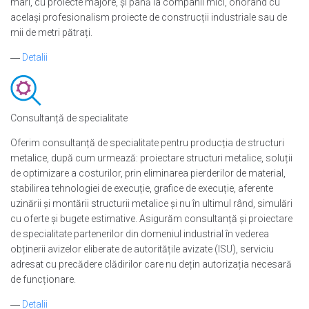
mari, cu proiecte majore, și până la companii mici, onorând cu
același profesionalism proiecte de construcții industriale sau de
mii de metri pătrați.
―
Detalii
Consultanță de specialitate
Oferim consultanță de specialitate pentru producția de structuri
metalice, după cum urmează: proiectare structuri metalice, soluții
de optimizare a costurilor, prin eliminarea pierderilor de material,
stabilirea tehnologiei de execuție, grafice de execuție, aferente
uzinării și montării structurii metalice și nu în ultimul rând, simulări
cu oferte și bugete estimative. Asigurăm consultanță și proiectare
de specialitate partenerilor din domeniul industrial în vederea
obținerii avizelor eliberate de autoritățile avizate (ISU), serviciu
adresat cu precădere clădirilor care nu dețin autorizația necesară
de funcționare.
―
Detalii