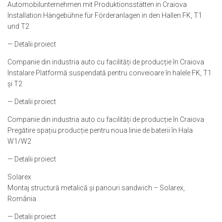
Automobilunternehmen mit Produktionsstätten in Craiova
Installation Hängebühne für Förderanlagen in den Hallen FK, T1
und T2
— Detalii proiect
Companie din industria auto cu facilități de producție în Craiova
Instalare Platformă suspendată pentru conveioare în halele FK, T1
și T2
— Detalii proiect
Companie din industria auto cu facilități de producție în Craiova
Pregătire spațiu producție pentru noua linie de baterii în Hala
W1/W2
— Detalii proiect
Solarex
Montaj structură metalică și panouri sandwich – Solarex,
România
— Detalii proiect