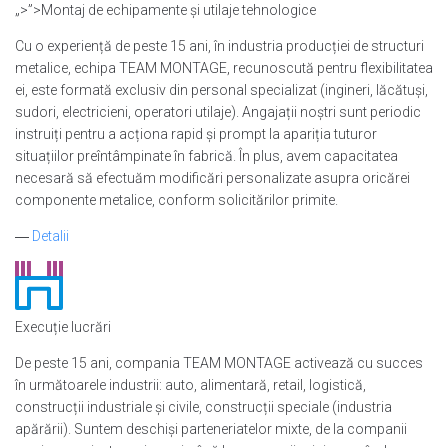
„>”>Montaj de echipamente și utilaje tehnologice
Cu o experiență de peste 15 ani, în industria producției de structuri
metalice, echipa TEAM MONTAGE, recunoscută pentru flexibilitatea
ei, este formată exclusiv din personal specializat (ingineri, lăcătuși,
sudori, electricieni, operatori utilaje). Angajații noștri sunt periodic
instruiți pentru a acționa rapid și prompt la apariția tuturor
situațiilor preîntâmpinate în fabrică. În plus, avem capacitatea
necesară să efectuăm modificări personalizate asupra oricărei
componente metalice, conform solicitărilor primite.
―
Detalii
Execuție lucrări
De peste 15 ani, compania TEAM MONTAGE activează cu succes
în următoarele industrii: auto, alimentară, retail, logistică,
construcții industriale și civile, construcții speciale (industria
apărării). Suntem deschiși parteneriatelor mixte, de la companii