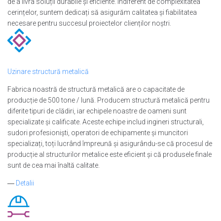
de a livra soluții durabile și eficiente. Indiferent de complexitatea
cerințelor, suntem dedicați să asigurăm calitatea și fiabilitatea
necesare pentru succesul proiectelor clienților noștri.
Uzinare structură metalică
Fabrica noastră de structură metalică are o capacitate de
producție de 500 tone / lună. Producem structură metalică pentru
diferite tipuri de clădiri, iar echipele noastre de oameni sunt
specializate și calificate. Aceste echipe includ ingineri structurali,
sudori profesioniști, operatori de echipamente și muncitori
specializați, toți lucrând împreună și asigurându-se că procesul de
producție al structurilor metalice este eficient și că produsele finale
sunt de cea mai înaltă calitate.
―
Detalii