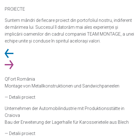
PROIECTE
Suntem mândri de fiecare proiect din portofoliul nostru, indiferent
de mărimea lui. Succesul îl datorăm mai ales experienței și
implicării oamenilor din cadrul companiei TEAM MONTAGE, a unei
echipe unite și conduse în spiritul acelorași valori.
QFort România
Montage von Metallkonstruktionen und Sandwichpaneelen
— Detalii proiect
Unternehmen der Automobilindustrie mit Produktionsstätte in
Craiova
Bau der Erweiterung der Lagerhalle für Karosserieteile aus Blech
— Detalii proiect