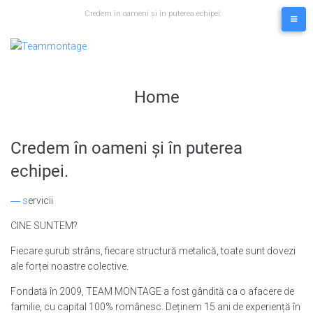
Skip
Credem în oameni și în puterea echipei.
to
content
Home
Credem în oameni și în puterea
echipei.
― s
ervicii
CINE SUNTEM?
Fiecare șurub strâns, fiecare structură metalică, toate sunt dovezi
ale forței noastre colective.
Fondată în 2009, TEAM MONTAGE a fost gândită ca o afacere de
familie, cu capital 100% românesc. Deținem 15 ani de experiență în