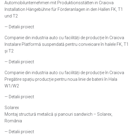
Automobilunternehmen mit Produktionsstätten in Craiova
Installation Hängebühne für Förderanlagen in den Hallen FK, T1
und T2
— Detalii proiect
Companie din industria auto cu facilități de producție în Craiova
Instalare Platformă suspendată pentru conveioare în halele FK, T1
și T2
— Detalii proiect
Companie din industria auto cu facilități de producție în Craiova
Pregătire spațiu producție pentru noua linie de baterii în Hala
W1/W2
— Detalii proiect
Solarex
Montaj structură metalică și panouri sandwich – Solarex,
România
— Detalii proiect