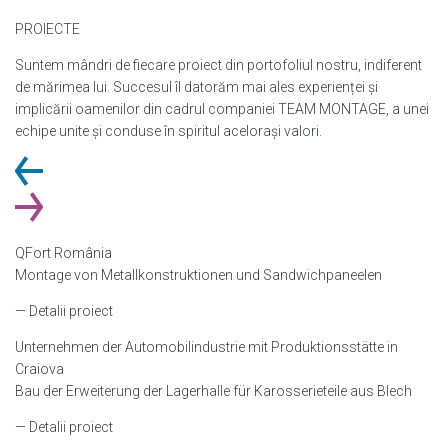
PROIECTE
Suntem mândri de fiecare proiect din portofoliul nostru, indiferent
de mărimea lui. Succesul îl datorăm mai ales experienței și
implicării oamenilor din cadrul companiei TEAM MONTAGE, a unei
echipe unite și conduse în spiritul acelorași valori.
QFort România
Montage von Metallkonstruktionen und Sandwichpaneelen
— Detalii proiect
Unternehmen der Automobilindustrie mit Produktionsstätte in
Craiova
Bau der Erweiterung der Lagerhalle für Karosserieteile aus Blech
— Detalii proiect