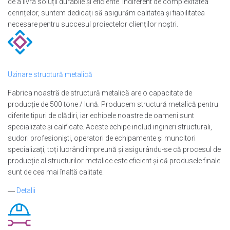
de a livra soluții durabile și eficiente. Indiferent de complexitatea
cerințelor, suntem dedicați să asigurăm calitatea și fiabilitatea
necesare pentru succesul proiectelor clienților noștri.
Uzinare structură metalică
Fabrica noastră de structură metalică are o capacitate de
producție de 500 tone / lună. Producem structură metalică pentru
diferite tipuri de clădiri, iar echipele noastre de oameni sunt
specializate și calificate. Aceste echipe includ ingineri structurali,
sudori profesioniști, operatori de echipamente și muncitori
specializați, toți lucrând împreună și asigurându-se că procesul de
producție al structurilor metalice este eficient și că produsele finale
sunt de cea mai înaltă calitate.
―
Detalii