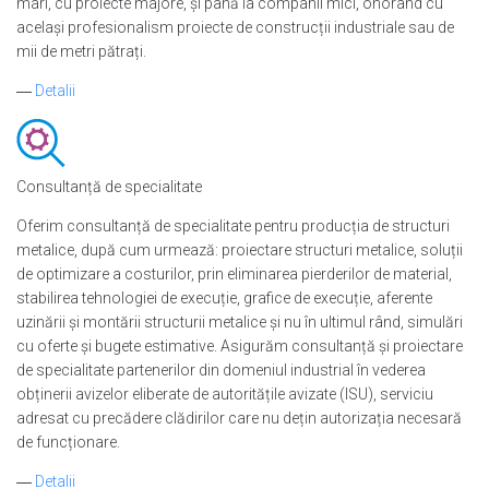
mari, cu proiecte majore, și până la companii mici, onorând cu
același profesionalism proiecte de construcții industriale sau de
mii de metri pătrați.
―
Detalii
Consultanță de specialitate
Oferim consultanță de specialitate pentru producția de structuri
metalice, după cum urmează: proiectare structuri metalice, soluții
de optimizare a costurilor, prin eliminarea pierderilor de material,
stabilirea tehnologiei de execuție, grafice de execuție, aferente
uzinării și montării structurii metalice și nu în ultimul rând, simulări
cu oferte și bugete estimative. Asigurăm consultanță și proiectare
de specialitate partenerilor din domeniul industrial în vederea
obținerii avizelor eliberate de autoritățile avizate (ISU), serviciu
adresat cu precădere clădirilor care nu dețin autorizația necesară
de funcționare.
―
Detalii