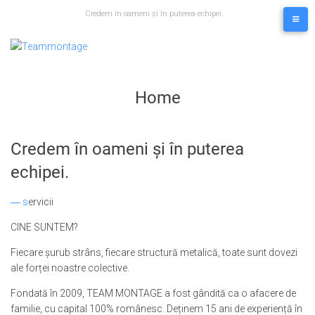
Skip
Credem în oameni și în puterea echipei.
to
content
Home
Credem în oameni și în puterea
echipei.
― s
ervicii
CINE SUNTEM?
Fiecare șurub strâns, fiecare structură metalică, toate sunt dovezi
ale forței noastre colective.
Fondată în 2009, TEAM MONTAGE a fost gândită ca o afacere de
familie, cu capital 100% românesc. Deținem 15 ani de experiență în