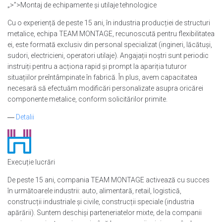
„>”>Montaj de echipamente și utilaje tehnologice
Cu o experiență de peste 15 ani, în industria producției de structuri
metalice, echipa TEAM MONTAGE, recunoscută pentru flexibilitatea
ei, este formată exclusiv din personal specializat (ingineri, lăcătuși,
sudori, electricieni, operatori utilaje). Angajații noștri sunt periodic
instruiți pentru a acționa rapid și prompt la apariția tuturor
situațiilor preîntâmpinate în fabrică. În plus, avem capacitatea
necesară să efectuăm modificări personalizate asupra oricărei
componente metalice, conform solicitărilor primite.
―
Detalii
Execuție lucrări
De peste 15 ani, compania TEAM MONTAGE activează cu succes
în următoarele industrii: auto, alimentară, retail, logistică,
construcții industriale și civile, construcții speciale (industria
apărării). Suntem deschiși parteneriatelor mixte, de la companii