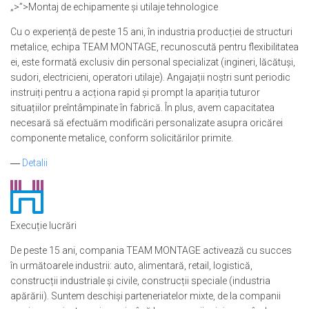
„>”>Montaj de echipamente și utilaje tehnologice
Cu o experiență de peste 15 ani, în industria producției de structuri
metalice, echipa TEAM MONTAGE, recunoscută pentru flexibilitatea
ei, este formată exclusiv din personal specializat (ingineri, lăcătuși,
sudori, electricieni, operatori utilaje). Angajații noștri sunt periodic
instruiți pentru a acționa rapid și prompt la apariția tuturor
situațiilor preîntâmpinate în fabrică. În plus, avem capacitatea
necesară să efectuăm modificări personalizate asupra oricărei
componente metalice, conform solicitărilor primite.
―
Detalii
Execuție lucrări
De peste 15 ani, compania TEAM MONTAGE activează cu succes
în următoarele industrii: auto, alimentară, retail, logistică,
construcții industriale și civile, construcții speciale (industria
apărării). Suntem deschiși parteneriatelor mixte, de la companii