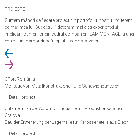
PROIECTE
Suntem mândri de fiecare proiect din portofoliul nostru, indiferent
de mărimea lui. Succesul îl datorăm mai ales experienței și
implicării oamenilor din cadrul companiei TEAM MONTAGE, a unei
echipe unite și conduse în spiritul acelorași valori.
QFort România
Montage von Metallkonstruktionen und Sandwichpaneelen
— Detalii proiect
Unternehmen der Automobilindustrie mit Produktionsstätte in
Craiova
Bau der Erweiterung der Lagerhalle für Karosserieteile aus Blech
— Detalii proiect