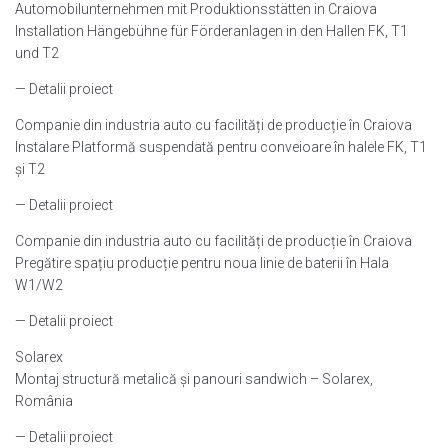
Automobilunternehmen mit Produktionsstätten in Craiova
Installation Hängebühne für Förderanlagen in den Hallen FK, T1
und T2
— Detalii proiect
Companie din industria auto cu facilități de producție în Craiova
Instalare Platformă suspendată pentru conveioare în halele FK, T1
și T2
— Detalii proiect
Companie din industria auto cu facilități de producție în Craiova
Pregătire spațiu producție pentru noua linie de baterii în Hala
W1/W2
— Detalii proiect
Solarex
Montaj structură metalică și panouri sandwich – Solarex,
România
— Detalii proiect