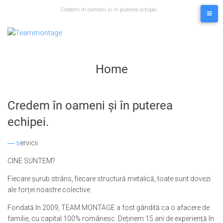
Skip
Credem în oameni și în puterea echipei.
to
content
Home
Credem în oameni și în puterea
echipei.
― s
ervicii
CINE SUNTEM?
Fiecare șurub strâns, fiecare structură metalică, toate sunt dovezi
ale forței noastre colective.
Fondată în 2009, TEAM MONTAGE a fost gândită ca o afacere de
familie, cu capital 100% românesc. Deținem 15 ani de experiență în