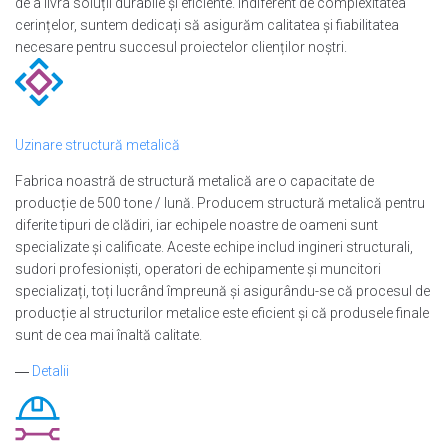
de a livra soluții durabile și eficiente. Indiferent de complexitatea
cerințelor, suntem dedicați să asigurăm calitatea și fiabilitatea
necesare pentru succesul proiectelor clienților noștri.
Uzinare structură metalică
Fabrica noastră de structură metalică are o capacitate de
producție de 500 tone / lună. Producem structură metalică pentru
diferite tipuri de clădiri, iar echipele noastre de oameni sunt
specializate și calificate. Aceste echipe includ ingineri structurali,
sudori profesioniști, operatori de echipamente și muncitori
specializați, toți lucrând împreună și asigurându-se că procesul de
producție al structurilor metalice este eficient și că produsele finale
sunt de cea mai înaltă calitate.
―
Detalii