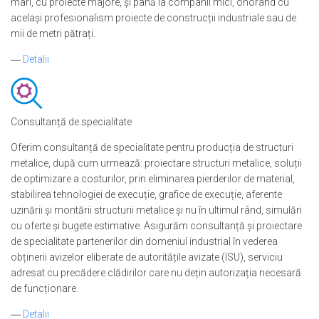
mari, cu proiecte majore, și până la companii mici, onorând cu
același profesionalism proiecte de construcții industriale sau de
mii de metri pătrați.
―
Detalii
Consultanță de specialitate
Oferim consultanță de specialitate pentru producția de structuri
metalice, după cum urmează: proiectare structuri metalice, soluții
de optimizare a costurilor, prin eliminarea pierderilor de material,
stabilirea tehnologiei de execuție, grafice de execuție, aferente
uzinării și montării structurii metalice și nu în ultimul rând, simulări
cu oferte și bugete estimative. Asigurăm consultanță și proiectare
de specialitate partenerilor din domeniul industrial în vederea
obținerii avizelor eliberate de autoritățile avizate (ISU), serviciu
adresat cu precădere clădirilor care nu dețin autorizația necesară
de funcționare.
―
Detalii