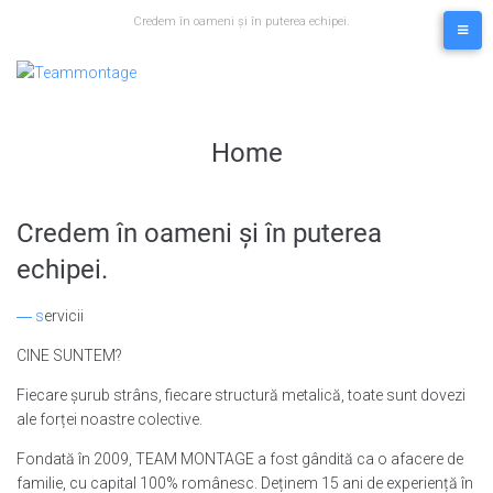
Skip
Credem în oameni și în puterea echipei.
to
content
Home
Credem în oameni și în puterea
echipei.
― s
ervicii
CINE SUNTEM?
Fiecare șurub strâns, fiecare structură metalică, toate sunt dovezi
ale forței noastre colective.
Fondată în 2009, TEAM MONTAGE a fost gândită ca o afacere de
familie, cu capital 100% românesc. Deținem 15 ani de experiență în