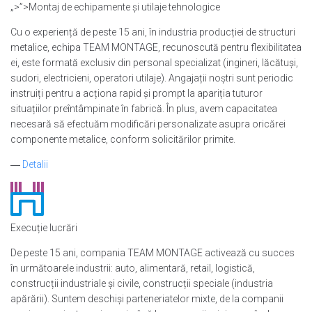
„>”>Montaj de echipamente și utilaje tehnologice
Cu o experiență de peste 15 ani, în industria producției de structuri
metalice, echipa TEAM MONTAGE, recunoscută pentru flexibilitatea
ei, este formată exclusiv din personal specializat (ingineri, lăcătuși,
sudori, electricieni, operatori utilaje). Angajații noștri sunt periodic
instruiți pentru a acționa rapid și prompt la apariția tuturor
situațiilor preîntâmpinate în fabrică. În plus, avem capacitatea
necesară să efectuăm modificări personalizate asupra oricărei
componente metalice, conform solicitărilor primite.
―
Detalii
Execuție lucrări
De peste 15 ani, compania TEAM MONTAGE activează cu succes
în următoarele industrii: auto, alimentară, retail, logistică,
construcții industriale și civile, construcții speciale (industria
apărării). Suntem deschiși parteneriatelor mixte, de la companii