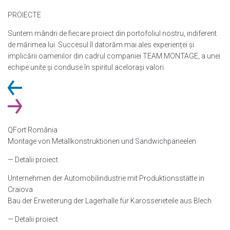
PROIECTE
Suntem mândri de fiecare proiect din portofoliul nostru, indiferent
de mărimea lui. Succesul îl datorăm mai ales experienței și
implicării oamenilor din cadrul companiei TEAM MONTAGE, a unei
echipe unite și conduse în spiritul acelorași valori.
QFort România
Montage von Metallkonstruktionen und Sandwichpaneelen
— Detalii proiect
Unternehmen der Automobilindustrie mit Produktionsstätte in
Craiova
Bau der Erweiterung der Lagerhalle für Karosserieteile aus Blech
— Detalii proiect