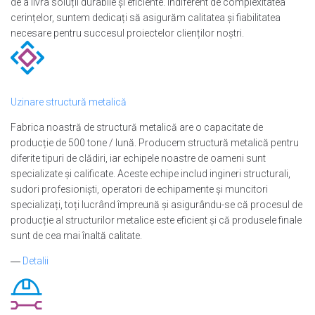
de a livra soluții durabile și eficiente. Indiferent de complexitatea
cerințelor, suntem dedicați să asigurăm calitatea și fiabilitatea
necesare pentru succesul proiectelor clienților noștri.
Uzinare structură metalică
Fabrica noastră de structură metalică are o capacitate de
producție de 500 tone / lună. Producem structură metalică pentru
diferite tipuri de clădiri, iar echipele noastre de oameni sunt
specializate și calificate. Aceste echipe includ ingineri structurali,
sudori profesioniști, operatori de echipamente și muncitori
specializați, toți lucrând împreună și asigurându-se că procesul de
producție al structurilor metalice este eficient și că produsele finale
sunt de cea mai înaltă calitate.
―
Detalii