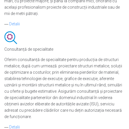
mari, cu proiecte majore, și până la companii mici, onorând cu
același profesionalism proiecte de construcții industriale sau de
mii de metri pătrați.
―
Detalii
Consultanță de specialitate
Oferim consultanță de specialitate pentru producția de structuri
metalice, după cum urmează: proiectare structuri metalice, soluții
de optimizare a costurilor, prin eliminarea pierderilor de material,
stabilirea tehnologiei de execuție, grafice de execuție, aferente
uzinării și montării structurii metalice și nu în ultimul rând, simulări
cu oferte și bugete estimative. Asigurăm consultanță și proiectare
de specialitate partenerilor din domeniul industrial în vederea
obținerii avizelor eliberate de autoritățile avizate (ISU), serviciu
adresat cu precădere clădirilor care nu dețin autorizația necesară
de funcționare.
―
Detalii