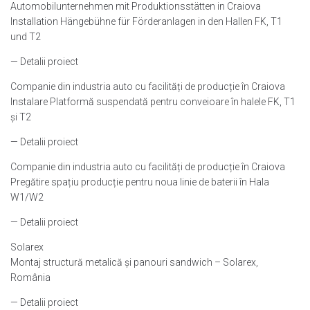
Automobilunternehmen mit Produktionsstätten in Craiova
Installation Hängebühne für Förderanlagen in den Hallen FK, T1
und T2
— Detalii proiect
Companie din industria auto cu facilități de producție în Craiova
Instalare Platformă suspendată pentru conveioare în halele FK, T1
și T2
— Detalii proiect
Companie din industria auto cu facilități de producție în Craiova
Pregătire spațiu producție pentru noua linie de baterii în Hala
W1/W2
— Detalii proiect
Solarex
Montaj structură metalică și panouri sandwich – Solarex,
România
— Detalii proiect