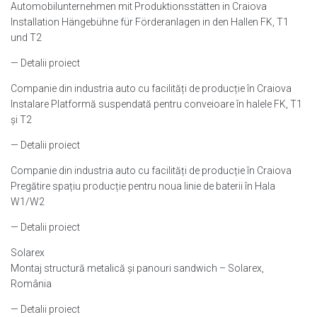
Automobilunternehmen mit Produktionsstätten in Craiova
Installation Hängebühne für Förderanlagen in den Hallen FK, T1
und T2
— Detalii proiect
Companie din industria auto cu facilități de producție în Craiova
Instalare Platformă suspendată pentru conveioare în halele FK, T1
și T2
— Detalii proiect
Companie din industria auto cu facilități de producție în Craiova
Pregătire spațiu producție pentru noua linie de baterii în Hala
W1/W2
— Detalii proiect
Solarex
Montaj structură metalică și panouri sandwich – Solarex,
România
— Detalii proiect