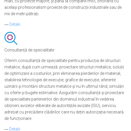
mari, cu proiecte majore, și până la companii mici, onorând cu
același profesionalism proiecte de construcții industriale sau de
mii de metri pătrați.
―
Detalii
Consultanță de specialitate
Oferim consultanță de specialitate pentru producția de structuri
metalice, după cum urmează: proiectare structuri metalice, soluții
de optimizare a costurilor, prin eliminarea pierderilor de material,
stabilirea tehnologiei de execuție, grafice de execuție, aferente
uzinării și montării structurii metalice și nu în ultimul rând, simulări
cu oferte și bugete estimative. Asigurăm consultanță și proiectare
de specialitate partenerilor din domeniul industrial în vederea
obținerii avizelor eliberate de autoritățile avizate (ISU), serviciu
adresat cu precădere clădirilor care nu dețin autorizația necesară
de funcționare.
―
Detalii