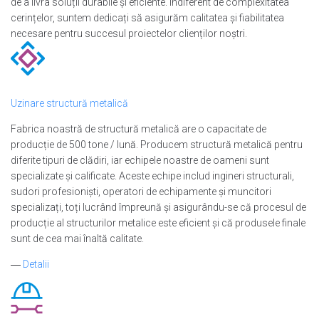
de a livra soluții durabile și eficiente. Indiferent de complexitatea
cerințelor, suntem dedicați să asigurăm calitatea și fiabilitatea
necesare pentru succesul proiectelor clienților noștri.
Uzinare structură metalică
Fabrica noastră de structură metalică are o capacitate de
producție de 500 tone / lună. Producem structură metalică pentru
diferite tipuri de clădiri, iar echipele noastre de oameni sunt
specializate și calificate. Aceste echipe includ ingineri structurali,
sudori profesioniști, operatori de echipamente și muncitori
specializați, toți lucrând împreună și asigurându-se că procesul de
producție al structurilor metalice este eficient și că produsele finale
sunt de cea mai înaltă calitate.
―
Detalii