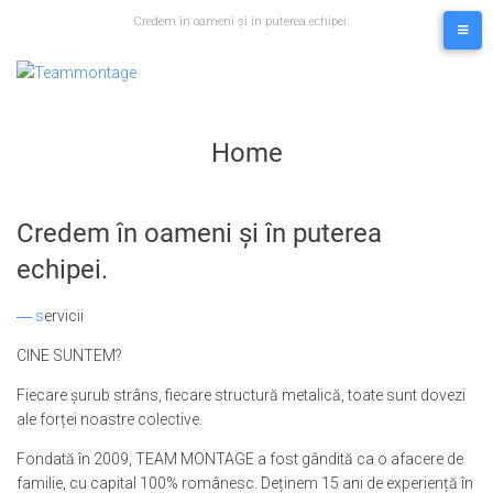
Skip
Credem în oameni și în puterea echipei.
to
content
Home
Credem în oameni și în puterea
echipei.
― s
ervicii
CINE SUNTEM?
Fiecare șurub strâns, fiecare structură metalică, toate sunt dovezi
ale forței noastre colective.
Fondată în 2009, TEAM MONTAGE a fost gândită ca o afacere de
familie, cu capital 100% românesc. Deținem 15 ani de experiență în