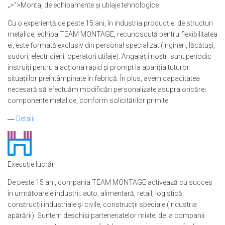
„>”>Montaj de echipamente și utilaje tehnologice
Cu o experiență de peste 15 ani, în industria producției de structuri
metalice, echipa TEAM MONTAGE, recunoscută pentru flexibilitatea
ei, este formată exclusiv din personal specializat (ingineri, lăcătuși,
sudori, electricieni, operatori utilaje). Angajații noștri sunt periodic
instruiți pentru a acționa rapid și prompt la apariția tuturor
situațiilor preîntâmpinate în fabrică. În plus, avem capacitatea
necesară să efectuăm modificări personalizate asupra oricărei
componente metalice, conform solicitărilor primite.
―
Detalii
Execuție lucrări
De peste 15 ani, compania TEAM MONTAGE activează cu succes
în următoarele industrii: auto, alimentară, retail, logistică,
construcții industriale și civile, construcții speciale (industria
apărării). Suntem deschiși parteneriatelor mixte, de la companii