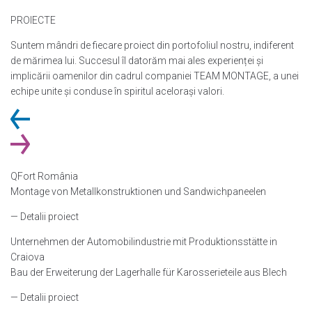
PROIECTE
Suntem mândri de fiecare proiect din portofoliul nostru, indiferent
de mărimea lui. Succesul îl datorăm mai ales experienței și
implicării oamenilor din cadrul companiei TEAM MONTAGE, a unei
echipe unite și conduse în spiritul acelorași valori.
QFort România
Montage von Metallkonstruktionen und Sandwichpaneelen
— Detalii proiect
Unternehmen der Automobilindustrie mit Produktionsstätte in
Craiova
Bau der Erweiterung der Lagerhalle für Karosserieteile aus Blech
— Detalii proiect