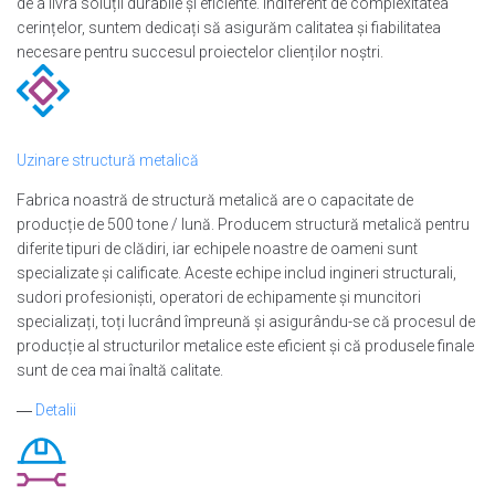
de a livra soluții durabile și eficiente. Indiferent de complexitatea
cerințelor, suntem dedicați să asigurăm calitatea și fiabilitatea
necesare pentru succesul proiectelor clienților noștri.
Uzinare structură metalică
Fabrica noastră de structură metalică are o capacitate de
producție de 500 tone / lună. Producem structură metalică pentru
diferite tipuri de clădiri, iar echipele noastre de oameni sunt
specializate și calificate. Aceste echipe includ ingineri structurali,
sudori profesioniști, operatori de echipamente și muncitori
specializați, toți lucrând împreună și asigurându-se că procesul de
producție al structurilor metalice este eficient și că produsele finale
sunt de cea mai înaltă calitate.
―
Detalii