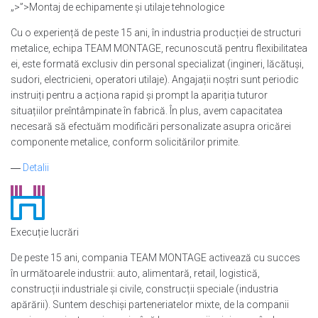
„>”>Montaj de echipamente și utilaje tehnologice
Cu o experiență de peste 15 ani, în industria producției de structuri
metalice, echipa TEAM MONTAGE, recunoscută pentru flexibilitatea
ei, este formată exclusiv din personal specializat (ingineri, lăcătuși,
sudori, electricieni, operatori utilaje). Angajații noștri sunt periodic
instruiți pentru a acționa rapid și prompt la apariția tuturor
situațiilor preîntâmpinate în fabrică. În plus, avem capacitatea
necesară să efectuăm modificări personalizate asupra oricărei
componente metalice, conform solicitărilor primite.
―
Detalii
Execuție lucrări
De peste 15 ani, compania TEAM MONTAGE activează cu succes
în următoarele industrii: auto, alimentară, retail, logistică,
construcții industriale și civile, construcții speciale (industria
apărării). Suntem deschiși parteneriatelor mixte, de la companii