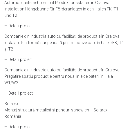
Automobilunternehmen mit Produktionsstätten in Craiova
Installation Hängebühne für Förderanlagen in den Hallen FK, T1
und T2
— Detalii proiect
Companie din industria auto cu facilități de producție în Craiova
Instalare Platformă suspendată pentru conveioare în halele FK, T1
și T2
— Detalii proiect
Companie din industria auto cu facilități de producție în Craiova
Pregătire spațiu producție pentru noua linie de baterii în Hala
W1/W2
— Detalii proiect
Solarex
Montaj structură metalică și panouri sandwich – Solarex,
România
— Detalii proiect