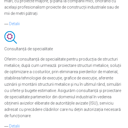
mari, cu proiecte majore, și până la companii mici, onorând cu
același profesionalism proiecte de construcții industriale sau de
mii de metri pătrați.
―
Detalii
Consultanță de specialitate
Oferim consultanță de specialitate pentru producția de structuri
metalice, după cum urmează: proiectare structuri metalice, soluții
de optimizare a costurilor, prin eliminarea pierderilor de material,
stabilirea tehnologiei de execuție, grafice de execuție, aferente
uzinării și montării structurii metalice și nu în ultimul rând, simulări
cu oferte și bugete estimative. Asigurăm consultanță și proiectare
de specialitate partenerilor din domeniul industrial în vederea
obținerii avizelor eliberate de autoritățile avizate (ISU), serviciu
adresat cu precădere clădirilor care nu dețin autorizația necesară
de funcționare.
―
Detalii