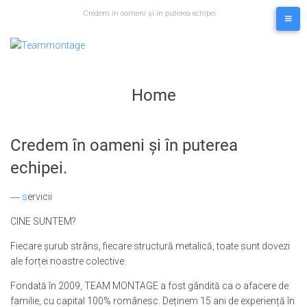
Skip
Credem în oameni și în puterea echipei.
to
content
Home
Credem în oameni și în puterea
echipei.
― s
ervicii
CINE SUNTEM?
Fiecare șurub strâns, fiecare structură metalică, toate sunt dovezi
ale forței noastre colective.
Fondată în 2009, TEAM MONTAGE a fost gândită ca o afacere de
familie, cu capital 100% românesc. Deținem 15 ani de experiență în