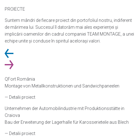
PROIECTE
Suntem mândri de fiecare proiect din portofoliul nostru, indiferent
de mărimea lui. Succesul îl datorăm mai ales experienței și
implicării oamenilor din cadrul companiei TEAM MONTAGE, a unei
echipe unite și conduse în spiritul acelorași valori.
QFort România
Montage von Metallkonstruktionen und Sandwichpaneelen
— Detalii proiect
Unternehmen der Automobilindustrie mit Produktionsstätte in
Craiova
Bau der Erweiterung der Lagerhalle für Karosserieteile aus Blech
— Detalii proiect