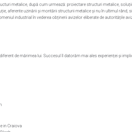
cturi metalice, după cum urmează: proiectare structuri metalice, soluții d
uție, aferente uzinării și montării structurii metalice și nu în ultimul rând
meniul industrial în vederea obținerii avizelor eliberate de autoritățile av
indiferent de mărimea lui. Succesul îl datorăm mai ales experienței și 
n
e in Craiova