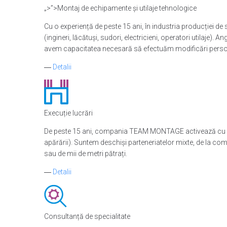
„>”>Montaj de echipamente și utilaje tehnologice
Cu o experiență de peste 15 ani, în industria producției d
(ingineri, lăcătuși, sudori, electricieni, operatori utilaje). 
avem capacitatea necesară să efectuăm modificări persona
―
Detalii
Execuție lucrări
De peste 15 ani, compania TEAM MONTAGE activează cu succes 
apărării). Suntem deschiși parteneriatelor mixte, de la co
sau de mii de metri pătrați.
―
Detalii
Consultanță de specialitate