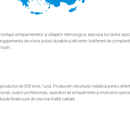
montajul echipamentelor și utilajelor tehnologice, execuția lucrărilor spec
ajamentul de a livra soluții durabile și eficiente. Indiferent de complexi
noștri.
roducție de 500 tone / lună. Producem structură metalică pentru diferite 
ructurali, sudori profesioniști, operatori de echipamente și muncitori spec
usele finale sunt de cea mai înaltă calitate.