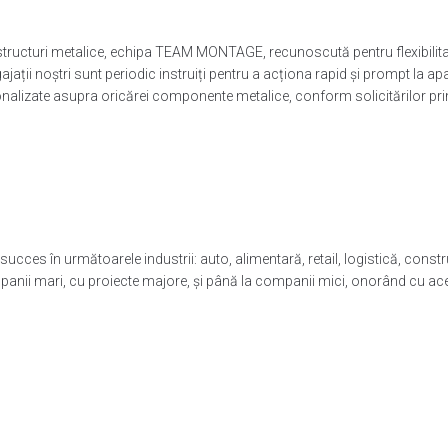
e structuri metalice, echipa TEAM MONTAGE, recunoscută pentru flexibilita
Angajații noștri sunt periodic instruiți pentru a acționa rapid și prompt la apa
lizate asupra oricărei componente metalice, conform solicitărilor pri
în următoarele industrii: auto, alimentară, retail, logistică, construcții
mpanii mari, cu proiecte majore, și până la companii mici, onorând cu ace