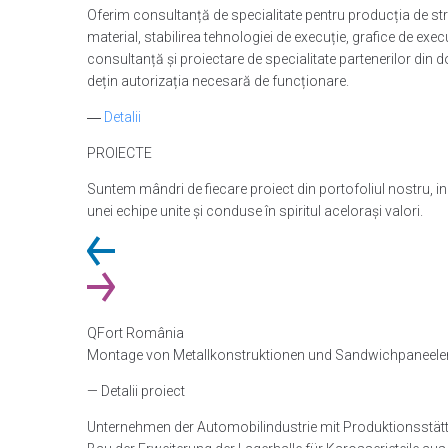
Oferim consultanță de specialitate pentru producția de stru
material, stabilirea tehnologiei de execuție, grafice de exec
consultanță și proiectare de specialitate partenerilor din do
dețin autorizația necesară de funcționare.
―
Detalii
PROIECTE
Suntem mândri de fiecare proiect din portofoliul nostru, 
unei echipe unite și conduse în spiritul acelorași valori.
QFort România
Montage von Metallkonstruktionen und Sandwichpaneele
— Detalii proiect
Unternehmen der Automobilindustrie mit Produktionsstätt