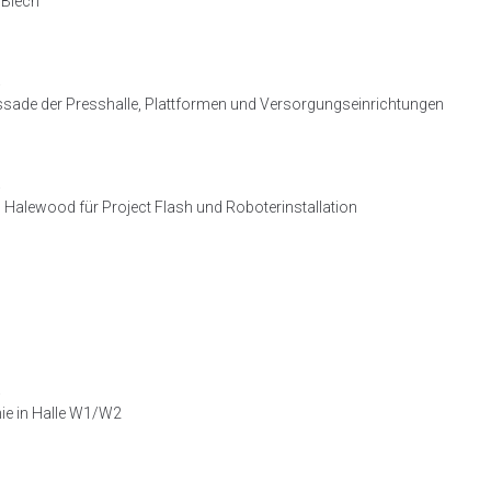
 Blech
a
ssade der Presshalle, Plattformen und Versorgungseinrichtungen
a
Halewood für Project Flash und Roboterinstallation
a
nie in Halle W1/W2