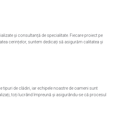
ializate și consultanță de specialitate. Fiecare proiect pe
tatea cerințelor, suntem dedicați să asigurăm calitatea și
tipuri de clădiri, iar echipele noastre de oameni sunt
ializați, toți lucrând împreună și asigurându-se că procesul