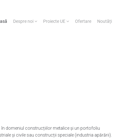
asă
Despre noi
Proiecte UE
Ofertare
Noutăți
n domeniul construcțiilor metalice și un portofoliu
riale și civile sau construcții speciale (industria apărării).