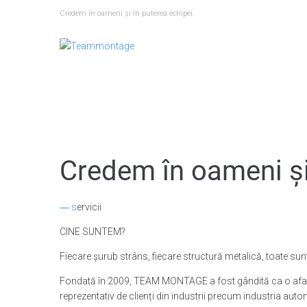
Skip
Credem în oameni și în puterea echipei.
to
content
Credem în oameni și 
― s
ervicii
CINE SUNTEM?
Fiecare șurub strâns, fiecare structură metalică, toate sunt
Fondată în 2009, TEAM MONTAGE a fost gândită ca o afacer
reprezentativ de clienți din industrii precum industria automo