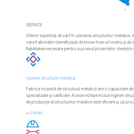
SERVICII
Oferim expertiză de vârf în uzinarea structurilor metalice, 
care îl abordăm beneficiază de know-how-ul nostru și de ang
fiabilitatea necesare pentru succesul proiectelor clienților 
Uzinare structură metalică
Fabrica noastră de structură metalică are o capacitate de p
specializate și calificate. Aceste echipe includ ingineri st
de producție al structurilor metalice este eficient și că prod
―
Detalii